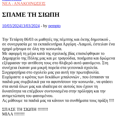
ΝΕΑ - ΑΝΑΚΟΙΝΩΣΕΙΣ
ΣΠΑΜΕ ΤΗ ΣΙΩΠΗ
10/03/2024
13/03/2024
-
by
pempto
Την Τετάρτη 06/03 οι μαθητές της πέμπτης και έκτης δημοτικού ,
σε συνεργασία με τα εκπαιδευτήρια Αργύρη -Λαιμού, έστειλαν ένα
ηχηρό μήνυμα σε όλη την κοινωνία.
Με αφορμή τη μέρα κατά της σχολικής βίας επισκέφθηκαν το
Δημαρχείο της Πόλης μας και με τραγούδια, ποιήματα και δρώμενα
εξέφρασαν την αντίθεση τους στο θλιβερό αυτό φαινόμενο. Στη
συνέχεια έκαναν μια μικρή πορεία στα γειτονικά σχολεία.
Συγχαρητήρια στο σχολείο μας για αυτή την πρωτοβουλία.
Ευχόμαστε ο κρότος των δεκάδων μπαλονιών , που έσπασαν τα
παιδιά μας συμβολικά για να αφυπνίσουν την κοινωνία , να φτάσει
στα αυτιά όλων μας και ιδιαίτερα σε αυτούς που έχουν τη
δυνατότητα να επέμβουν συντονισμένα στην πρόληψη και την
αντιμετώπιση του φαινομένου.
Ας μάθουμε τα παιδιά μας να κάνουν τα συνθήματα τους πράξη !!!!
ΣΠΑΣΕ ΤΗ ΣΙΩΠΗ !!!!!!!!
ΜΙΛΑ !!!!!!!!