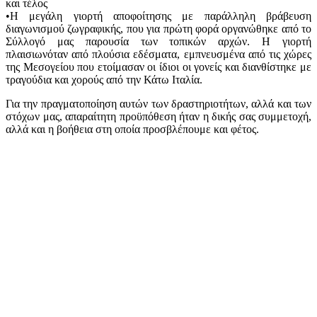
και τέλος
•Η μεγάλη γιορτή αποφοίτησης με παράλληλη βράβευση
διαγωνισμού ζωγραφικής, που για πρώτη φορά οργανώθηκε από το
Σύλλογό μας παρουσία των τοπικών αρχών. Η γιορτή
πλαισιωνόταν από πλούσια εδέσματα, εμπνευσμένα από τις χώρες
της Μεσογείου που ετοίμασαν οι ίδιοι οι γονείς και διανθίστηκε με
τραγούδια και χορούς από την Κάτω Ιταλία.
Για την πραγματοποίηση αυτών των δραστηριοτήτων, αλλά και των
στόχων μας, απαραίτητη προϋπόθεση ήταν η δικής σας συμμετοχή,
αλλά και η βοήθεια στη οποία προσβλέπουμε και φέτος.