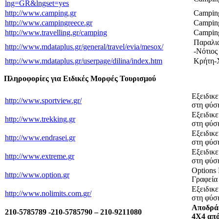
lng=GR&lngset=yes
http://www.camping.gr
Campin
http://www.campingreece.gr
Campin
http://www.travelling.gr/camping
Campin
Παραλι
http://www.mdataplus.gr/general/travel/evia/mesox/
-Νότιος
http://www.mdataplus.gr/userpage/dilina/index.htm
Κρήτη-
Πληροφορίες για Ειδικές Μορφές Τουρισμού
Eξειδικε
http://www.sportview.gr/
στη φύσ
Eξειδικε
http://www.trekking.gr
στη φύσ
Eξειδικε
http://www.endrasei.gr
στη φύσ
Eξειδικε
http://www.extreme.gr
στη φύσ
Options
http://www.option.gr
Γραφεία 
Eξειδικε
http://www.nolimits.com.gr/
στη φύσ
Αποδρά
210-5785789 -210-5785790 – 210-9211080
4Χ4 από