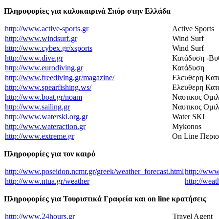
Πληροφορίες για καλοκαιρινά Σπόρ στην Ελλάδα
http://www.active-sports.gr
Active Sports
http://www.windsurf.gr
Wind Surf
http://www.cybex.gr/xsports
Wind Surf
http://www.dive.gr
Κατάδυση -Βυ
http://www.eurodiving.gr
Κατάδυση
http://www.freediving.gr/magazine/
Ελευθερη Κατ
http://www.spearfishing.ws/
Ελευθερη Κατ
http://www.boat.gr/noam
Ναυτικος Ομιλ
http://www.sailing.gr
Ναυτικος Ομι
http://www.waterski.org.gr
Water SKI
http://www.wateraction.gr
Mykonos
http://www.extreme.gr
On Line Περιο
Πληροφορίες για τον καιρό
http://www.poseidon.ncmr.gr/greek/weather_forecast.html
http://www
http://www.ntua.gr/weather
http://weat
Πληροφορίες για Τουριστικά Γραφεία και on line κρατήσεις
http://www.24hours.gr
Travel Agent