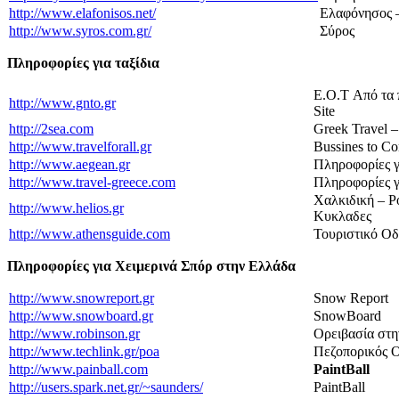
http://www.elafonisos.net/
Ελαφόνησος 
http://www.syros.com.gr/
Σύρος
Πληροφορίες για ταξίδια
E.O.T Από τα 
http://www.gnto.gr
Site
http://2sea.com
Greek Travel –
http://www.travelforall.gr
Bussines to C
http://www.aegean.gr
Πληροφορίες γ
http://www.travel-greece.com
Πληροφορίες γ
Χαλκιδική – Ρ
http://www.helios.gr
Κυκλαδες
http://www.athensguide.com
Τουριστικό Ο
Πληροφορίες για Χειμερινά Σπόρ στην Ελλάδα
http://www.snowreport.gr
Snow Report
http://www.snowboard.gr
SnowBoard
http://www.robinson.gr
Oρειβασία στη
http://www.techlink.gr/poa
Πεζοπορικός 
http://www.painball.com
PaintBall
http://users.spark.net.gr/~saunders/
PaintBall