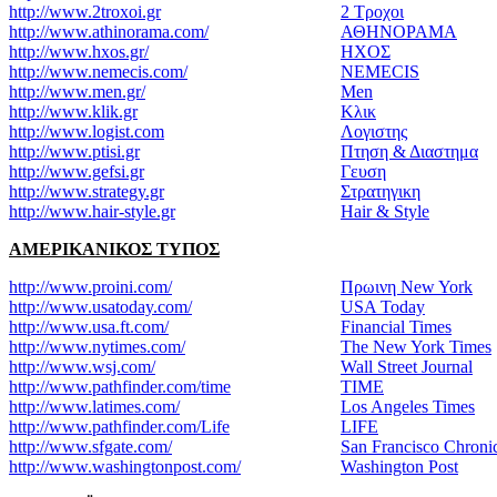
http://www.2troxoi.gr
2 Τροχοι
http://www.athinorama.com/
ΑΘΗΝΟΡΑΜΑ
http://www.hxos.gr/
ΗΧΟΣ
http://www.nemecis.com/
NEMECIS
http://www.men.gr/
Men
http://www.klik.gr
Κλικ
http://www.logist.com
Λογιστης
http://www.ptisi.gr
Πτηση & Διαστημα
http://www.gefsi.gr
Γευση
http://www.strategy.gr
Στρατηγικη
http://www.hair-style.gr
Hair & Style
ΑΜΕΡΙΚΑΝΙΚΟΣ ΤΥΠΟΣ
http://www.proini.com/
Πρωινη New York
http://www.usatoday.com/
USA Today
http://www.usa.ft.com/
Financial Times
http://www.nytimes.com/
The New York Times
http://www.wsj.com/
Wall Street Journal
http://www.pathfinder.com/time
TIME
http://www.latimes.com/
Los Angeles Times
http://www.pathfinder.com/Life
LIFE
http://www.sfgate.com/
San Francisco Chroni
http://www.washingtonpost.com/
Washington Post