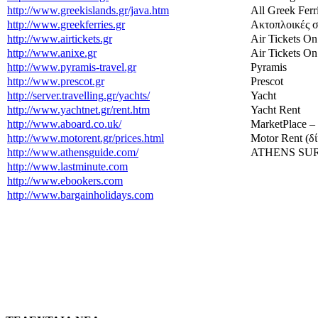
http://www.greekislands.gr/java.htm
All Greek Ferr
http://www.greekferries.gr
Aκτοπλοικές σ
http://www.airtickets.gr
Air Tickets O
http://www.anixe.gr
Air Tickets O
http://www.pyramis-travel.gr
Pyramis
http://www.prescot.gr
Prescot
http://server.travelling.gr/yachts/
Yacht
http://www.yachtnet.gr/rent.htm
Yacht Rent
http://www.aboard.co.uk/
MarketPlace –
http://www.motorent.gr/prices.html
Μotor Rent (δ
http://www.athensguide.com/
ATHENS SU
http://www.lastminute.com
http://www.ebookers.com
http://www.bargainholidays.com