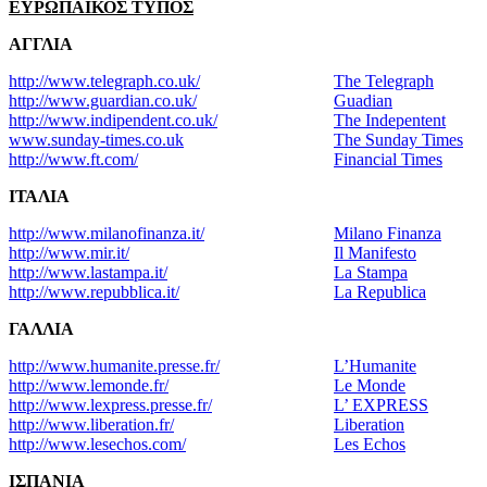
ΕΥΡΩΠΑΪΚΟΣ ΤΥΠΟΣ
ΑΓΓΛΙΑ
http://www.telegraph.co.uk/
The Telegraph
http://www.guardian.co.uk/
Guadian
http://www.indipendent.co.uk/
The Indepentent
www.sunday-times.co.uk
The Sunday Times
http://www.ft.com/
Financial Times
ΙΤΑΛΙΑ
http://www.milanofinanza.it/
Milano Finanza
http://www.mir.it/
Il Manifesto
http://www.lastampa.it/
La Stampa
http://www.repubblica.it/
La Republica
ΓΑΛΛΙΑ
http://www.humanite.presse.fr/
L’Humanite
http://www.lemonde.fr/
Le Monde
http://www.lexpress.presse.fr/
L’ EXPRESS
http://www.liberation.fr/
Liberation
http://www.lesechos.com/
Les Echos
ΙΣΠΑΝΙΑ