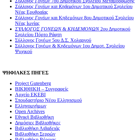
Σύλλογος Γονέων
7ου Δημοτικού Σχολείου Μεταμόρφωσης
Σύλλογος Γονέων και Κηδεμόνων
1ου Δημοτικού Σχολείου
Νέας Ερυθραίας
Σύλλογος Γονέων
και Κηδεμόνων 8ου Δημοτικού Σχολείου
Νέας Ιωνίας
ΣΥΛΛΟΓΟΣ ΓΟΝΕΩΝ
&
ΚΗΔΕΜΟΝΩΝ
2ου Δημοτικού
Σχολείου Πόρτο Ράφτη
Σύλλογος Γονέων 5ου Δ.Σ. Χολαργού
Σύλλογος Γονέων & Κηδεμόνων 1ου Δημοτ. Σχολείου
Ψυχικού
ΨΗΦΙΑΚΕΣ ΠΗΓΕΣ
Project Gutenberg
ΒΙΚΙΘΗΚΗ – Συγγραφείς
Αρχείο ΕΚΕΒΙ
Σπουδαστήριο Νέου Ελληνισμού
Ελληνομνήμων
Open Archives
Εθνική Βιβλιοθήκη
Δημόσιες Βιβλιοθήκες
Βιβλιοθήκη Λιβαδειάς
Βιβλιοθήκη Σερρών
Βιβλιοθήκη Βέροιας