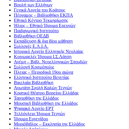
Βουλή των Ελλήνων
Γενικά Αρχεία του Κράτους
Πέργαμος – Βιβλιοθήκη ΕΚΠΑ
Εθνικό Κέντρο Τεκμηρίωσης
Ήλιος – Εθνικό Ίδρυμα Ερευνών
Παιδαγωγικό Ινστιτούτο
Βιβλιοθήκη ΟΕΔΒ
Εκπαίδευση & δια βίου μάθηση
Συλλογές Ε.Λ.Ι.Α.
Ιστορικό Αρχείο Ελληνικής Νεολαίας
Κοινωφελές Ίδρυμα Ι.Σ.Λάτση
Ανέμη – Βιβλ. Νεοελληνικών Σπουδών
Συλλογή Κοσμόπολις
Πλειας – Περιοδικά 19ου αιώνα
Ελληνικό Ινστιτούτο Βενετίας
Βικελαία Βιβλιοθήκη
Ανωτάτη Σχολή Καλών Τεχνών
Κρατικό Θέατρο Βορείου Ελλάδας
Ταινιοθήκη της Ελλάδος
Μουσική Βιβλιοθήκη της Ελλάδος
Ψηφιακό Αρχείο ΕΡΤ
Τελλόγλειο Ίδρυμα Τεχνών
Ίδρυμα Ευγενίδου
Μυριόβιβλος – Εκκλησία της Ελλάδος