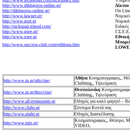
http://www.incahellas.com/inca/index.htm
Υπηρεσί
http://www.dikhgoros-online.gr/
Δίκτυο
http://dikhgoros-online.gr/
On Line
http://www.lawnet.gr/
Νομικές
http://www.gort.gr
Nομικά 
http://nickspan.tripod.com/
Ειδικές
http://www.gsee.gr/
Γ.Σ.Ε.
http://www.esee.gr
Εθνική
Μπορείς
http://www.success-club.com/editions.htm
LOWE
Αθήνα
Κινηματογραφος,, Θέ
http://www.in.gr/ath/cine/
Clubbing,, Τηλεόραση
Θεσσαλονίκη
Κινηματογραφο
http://www.in.gr/thes/cine/
Clubbing,, Τηλεόραση
http://www.all-restaurants.gr
Οδηγός για καλό φαγητό – Re
http://www.clubs.gr
Σύντομα Κοντά σας
http://www.night.gr
Οδηγός Διασκέδασης
Κινηματογραφος,, Θέατρο, Μο
http://www.mix.gr/
VIDEO,