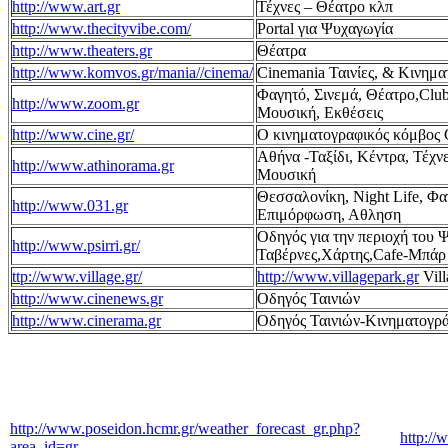
http://www.art.gr
Τέχνες – Θέατρο κλπ
http://www.thecityvibe.com/
Portal για Ψυχαγωγία
http://www.theaters.gr
Θέατρα
http://www.komvos.gr/mania//cinema/
Cinemania Ταινίες, & Κινημα
Φαγητό, Σινεμά, Θέατρο,Clu
http://www.zoom.gr
Μουσική, Εκθέσεις
http://www.cine.gr/
Ο κινηματογραφικός κόμβος 
Αθήνα -Ταξίδι, Κέντρα, Τέχν
http://www.athinorama.gr
Μουσική
Θεσσαλονίκη, Night Life, Φα
http://www.031.gr
Επιμόρφωση, Αθληση
Οδηγός για την περιοχή του 
http://www.psirri.gr/
Ταβέρνες,Χάρτης,Cafe-Μπάρ
ttp://www.village.gr/
http://www.villagepark.gr
Vill
http://www.cinenews.gr
Οδηγός Ταινιών
http://www.cinerama.gr
Οδηγός Ταινιών-Κινηματογρ
http://www.poseidon.hcmr.gr/weather_forecast_gr.php?
http://
area_id=gr