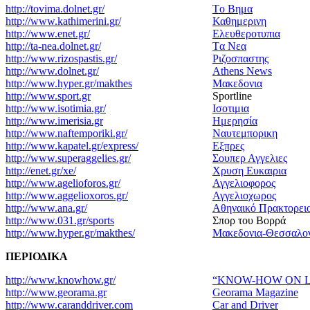
http://tovima.dolnet.gr/
Τo Βημα
http://www.kathimerini.gr/
Καθημερινη
http://www.enet.gr/
Ελευθεροτυπια
http://ta-nea.dolnet.gr/
Tα Nεα
http://www.rizospastis.gr/
Ριζοσπαστης
http://www.dolnet.gr/
Αthens News
http://www.hyper.gr/makthes
Μακεδονια
http://www.sport.gr
Sportline
http://www.isotimia.gr/
Ισοτιμια
http://www.imerisia.gr
Ημερησία
http://www.naftemporiki.gr/
Ναυτεμπορικη
http://www.kapatel.gr/express/
Εξπρες
http://www.superaggelies.gr/
Σουπερ Αγγελιες
http://enet.gr/xe/
Χρυση Ευκαιρια
http://www.agelioforos.gr/
Αγγελιοφορος
http://www.aggelioxoros.gr/
Αγγελιοχωρος
http://www.ana.gr/
Αθηναικό Πρακτορει
http://www.031.gr/sports
Σπορ του Βορρά
http://www.hyper.gr/makthes/
Μακεδονια-Θεσσαλο
ΠΕΡΙΟΔΙΚΑ
http://www.knowhow.gr/
“KNOW-HOW ON L
http://www.georama.gr
Georama Magazine
http://www.caranddriver.com
Car and Driver