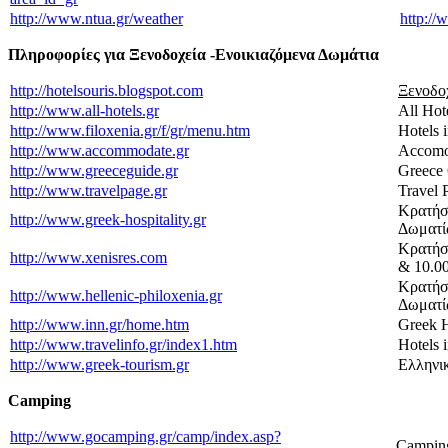
http://www.ntua.gr/weather
http://
Πληροφορίες για Ξενοδοχεία -Ενοικιαζόμενα Δωμάτια
http://hotelsouris.blogspot.com
Ξενοδοχ
http://www.all-hotels.gr
All Hot
http://www.filoxenia.gr/f/gr/menu.htm
Hotels 
http://www.accommodate.gr
Accomo
http://www.greeceguide.gr
Greece
http://www.travelpage.gr
Travel 
Κρατήσ
http://www.greek-hospitality.gr
Δωματί
Κρατήσε
http://www.xenisres.com
& 10.0
Κρατήσ
http://www.hellenic-philoxenia.gr
Δωματί
http://www.inn.gr/home.htm
Greek H
http://www.travelinfo.gr/index1.htm
Hotels 
http://www.greek-tourism.gr
Ελληνι
Camping
http://www.gocamping.gr/camp/index.asp?
Campin