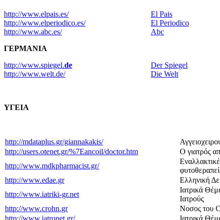
http://www.elpais.es/
El Pais
http://www.elperiodico.es/
El Periodico
http://www.abc.es/
Abc
ΓΕΡΜΑΝΙΑ
http://www.spiegel.
de
Der Spiegel
http://www.welt.de/
Die Welt
ΥΓΕΙΑ
http://mdataplus.gr/giannakakis/
Αγγειοχειρο
http://users.otenet.gr/%7Eancoil/doctor.htm
Ο γιατρός απ
Eναλλακτικέ
http://www.mdkpharmacist.gr/
φυτοθεραπεί
http://www.edae.gr
Ελληνική Δε
Ιατρικά Θέμ
http://www.iatriki-gr.net
Ιατρούς
http://www.crohn.gr
Νοσος του C
http://www.iatronet.gr/
Ιατρικά Θέμ