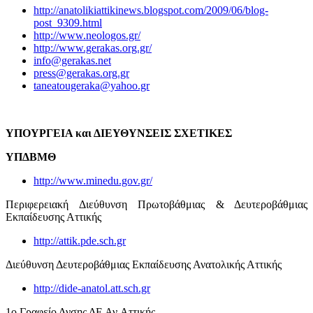
http://anatolikiattikinews.blogspot.com/2009/06/blog-
post_9309.html
http://www.neologos.gr/
http://www.gerakas.org.gr/
info@gerakas.net
press@gerakas.org.gr
taneatougeraka@yahoo.gr
ΥΠΟΥΡΓΕΙΑ και ΔΙΕΥΘΥΝΣΕΙΣ ΣΧΕΤΙΚΕΣ
ΥΠΔΒΜΘ
http://www.minedu.gov.gr/
Περιφερειακή Διεύθυνση Πρωτοβάθμιας & Δευτεροβάθμιας
Εκπαίδευσης Αττικής
http://attik.pde.sch.gr
Διεύθυνση Δευτεροβάθμιας Εκπαίδευσης Ανατολικής Αττικής
http://dide-anatol.att.sch.gr
1ο Γραφείο Δνσης ΔΕ Αν.Αττικής