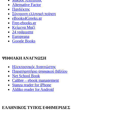
Μικρός Απόπλους
Alternative Factor
Πανδέκτης
Σύγχρονη ελληνική ποίηση
eBooks4Greeks.gr
Free-ebooks.gr
Κείμενα Μαζί
24 γράμματα
Europeana
Google Books
ΨΗΦΙΑΚΗ ΑΝΑΓΝΩΣΗ
Ηλεκτρονικός Αναγνώστης
Παρατηρητήριο ψηφιακού βιβλίου
Net School Book
Calibre – ebook management
Stanza reader for iPhone
Aldiko reader for Android
ΕΛΛΗΝΙΚΟΣ ΤΥΠΟΣ ΕΦΗΜΕΡΙΔΕΣ