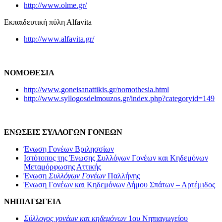
http://www.olme.gr/
Εκπαιδευτική πύλη Αlfavita
http://www.alfavita.gr/
ΝΟΜΟΘΕΣΙΑ
http://www.goneisanattikis.gr/nomothesia.html
http://www.syllogosdelmouzos.gr/index.php?categoryid=149
ΕΝΩΣΕΙΣ ΣΥΛΛΟΓΩΝ ΓΟΝΕΩΝ
Ένωση Γονέων Βριλησσίων
Ιστότοπος της Ένωσης Συλλόγων Γονέων και Κηδεμόνων
Μεταμόρφωσης Αττικής
Ένωση
Συλλόγων Γονέων
Παλλήνης
Ένωση Γονέων και Κηδεμόνων Δήμου Σπάτων – Αρτέμιδος
ΝΗΠΙΑΓΩΓΕΙΑ
Σύλλογος γονέων και κηδεμόνων
1ου Νηπιαγωγείου