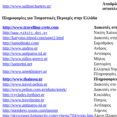
Αποδράσ
http://www.sailingcharters.gr/
ιστιοπλ
Πληροφορίες για Τουριστικές Περιοχές στην Ελλάδα
http://www.travelling-crete.com
Διακοπές σ
http://
Νικίτη Χαλκι
www.nikiti.dot.gr
http://karystos.tripod.com/page2.html
Διακοπές στη
http://samothraki.com/
Σαμοθράκη
http://www.andros.gr
Ανδρος
http://www.antiparos-isl.gr
Αντιπαρος
http://www.milos-greece.gr
Μηλος
http://santorini.net
Σαντορίνη
Ελληνικά Νησ
http://www.greekhistory.gr
Πληροφορίες
http://www.thalassa.gr
Πληροφοριες
http://www.travel-pelion.gr
Διακοπές στο
http://www.pelion.com.gr/photo/greek/
Διακοπές στο
http://cyclades.forthnet.gr
Κυκλάδες
http://www.travelpoint.gr
Πατμος
http://www.antiparos-isl.gr
Αντίπαρος
http://members.xoom.com/tasosm
Λημνος
http://skyscraper.fortunecity.com/cyberia/704/xorio.htm
Λίμνη Πλαστ