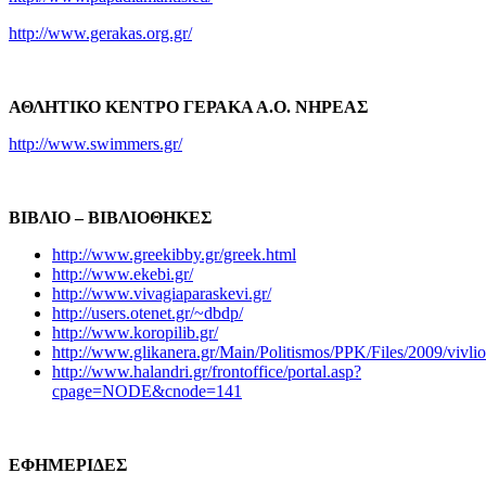
http://www.gerakas.org.gr/
ΑΘΛΗΤΙΚΟ ΚΕΝΤΡΟ ΓΕΡΑΚΑ Α.Ο. ΝΗΡΕΑΣ
http://www.swimmers.gr/
ΒΙΒΛΙΟ – ΒΙΒΛΙΟΘΗΚΕΣ
http://www.greekibby.gr/greek.html
http://www.ekebi.gr/
http://www.vivagiaparaskevi.gr/
http://users.otenet.gr/~dbdp/
http://www.koropilib.gr/
http://www.glikanera.gr/Main/Politismos/PPK/Files/2009/vivl
http://www.halandri.gr/frontoffice/portal.asp?
cpage=NODE&cnode=141
ΕΦΗΜΕΡΙΔΕΣ